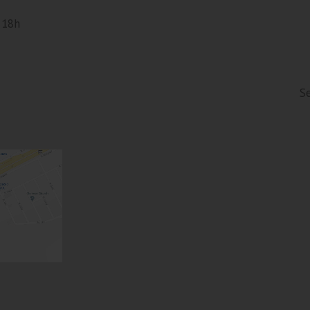
 18h
S