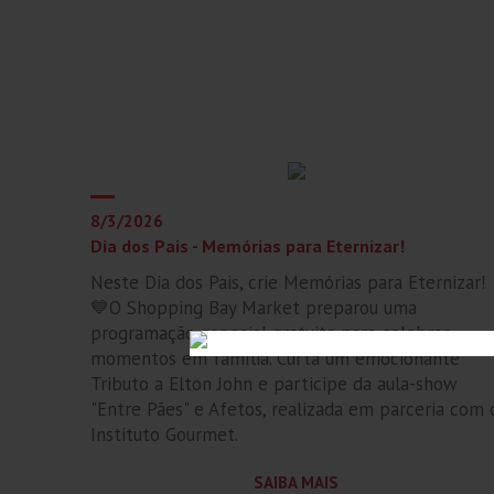
8/3/2026
Dia dos Pais - Memórias para Eternizar!
Neste Dia dos Pais, crie Memórias para Eternizar!
💙O Shopping Bay Market preparou uma
programação especial gratuita para celebrar
momentos em família. Curta um emocionante
Tributo a Elton John e participe da aula-show
"Entre Pães" e Afetos, realizada em parceria com 
Instituto Gourmet.
SAIBA MAIS