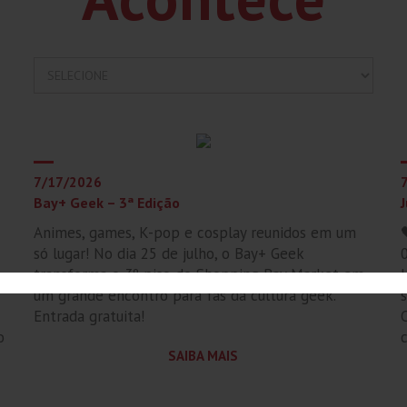
7/17/2026
Bay+ Geek – 3ª Edição
J
Animes, games, K-pop e cosplay reunidos em um
só lugar! No dia 25 de julho, o Bay+ Geek
transforma o 3º piso do Shopping Bay Market em
um grande encontro para fãs da cultura geek.
Entrada gratuita!
C
o
SAIBA MAIS